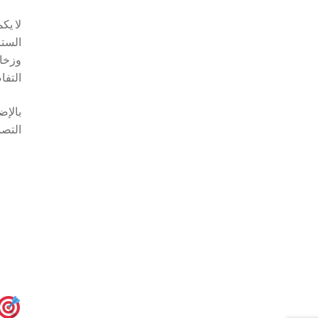
لا يك
الستا
وزخار
التفا
بالإضا
التصم