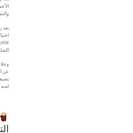
الأعم
والتش
بعد ر
اختيا
الصلب
وعلاو
عن ال
يضيف 
لعبة 
الت