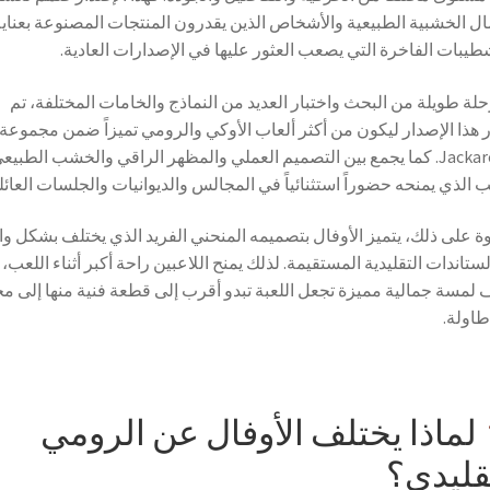
ال الخشبية الطبيعية والأشخاص الذين يقدرون المنتجات المصنوعة بعناية
طيبات الفاخرة التي يصعب العثور عليها في الإصدارات العادية.
حلة طويلة من البحث واختبار العديد من النماذج والخامات المختلفة، تم
ر هذا الإصدار ليكون من أكثر ألعاب الأوكي والرومي تميزاً ضمن مجموعة
JackaroKW. كما يجمع بين التصميم العملي والمظهر الراقي والخشب الطبيع
 الذي يمنحه حضوراً استثنائياً في المجالس والديوانيات والجلسات العائلي
ة على ذلك، يتميز الأوفال بتصميمه المنحني الفريد الذي يختلف بشكل و
ستاندات التقليدية المستقيمة. لذلك يمنح اللاعبين راحة أكبر أثناء اللعب، 
لمسة جمالية مميزة تجعل اللعبة تبدو أقرب إلى قطعة فنية منها إلى م
طاولة.
لماذا يختلف الأوفال عن الرومي
قليدي؟