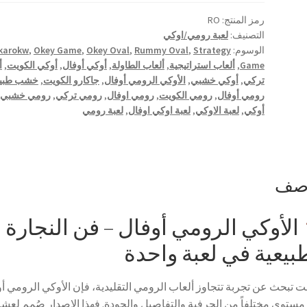
اوفال
رمز المنتج:
RO
التصنيف:
لعبة رومي/اوكي
الوسوم:
Strategy
,
Rummy Oval
,
Okey Oval
,
Okey Game
,
karokw
Game
,
ألعاب استراتيجية
,
ألعاب الطاولة
,
أوكي أوفال
,
أوكي الكويت
,
أ
تركي
,
أوكي خشبي
,
الأوكي الرومي أوفال
,
جاكارو الكويت
,
خشب طبي
رومي أوفال
,
رومي الكويت
,
رومي اوفال
,
رومي تركي
,
رومي خشبي
أوكي
,
لعبة الاوكي
,
لعبة اوكي اوفال
,
لعبة رومي
وصف
الأوكي الرومي أوفال – فن النجارة
بيعية في لعبة واحدة
نت تبحث عن تجربة تتجاوز ألعاب الرومي التقليدية، فإن الأوكي الرومي أ
مستوى مختلفاً من الحرفية والتفاصيل والجودة. فهذا الإصدار صُمم لعش