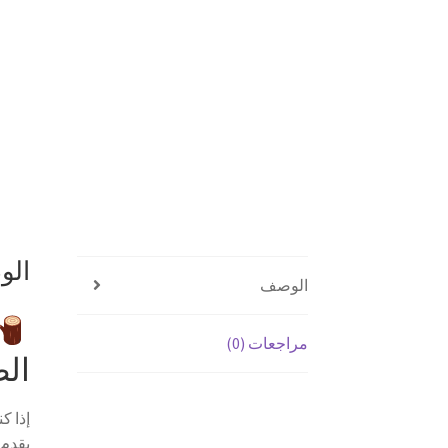
ال
الوصف
مراجعات (0)
الط
إذا ك
يقدم 