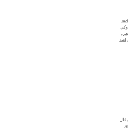
Jac
وكي
عي
,
,
لعبة
وفال
اق