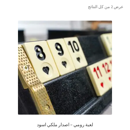
تم
عرض ⁦2⁩ من كل النتائج
تواصل معنا
الفرز
حسب
Expand
العربية
الشهرة
child
menu
لعبة رومي – اصدار ملكي اسود