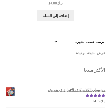
د.ك
14.00
إضافة إلى السلة
عرض النتيجة الوحيدة
الأكثر مبيعا
مونوبولي الكلاسيكية - الإنجليزية ريفريش
د.ك
14.95
تم التقييم
5.00
من 5