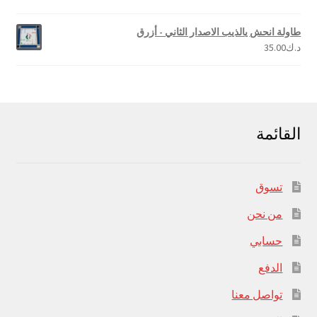
4.00
من 5
طاولة انحش يالذيب الاصدار الثاني - أزرق
د.ك
35.00
القائمة
تسوق
من نحن
حسابي
الدفع
تواصل معنا