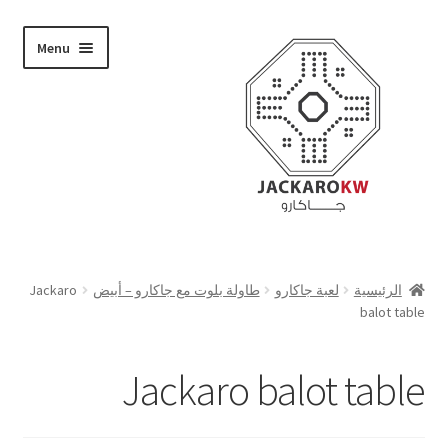
Skip
Skip
Menu
to
to
navigation
content
تسوق
الرئيسية
لعبة جاكارو
طاولة بلوت مع جاكارو – أبيض
Jackaro
balot table
من نحن
حسابي
Jackaro balot table
الدفع