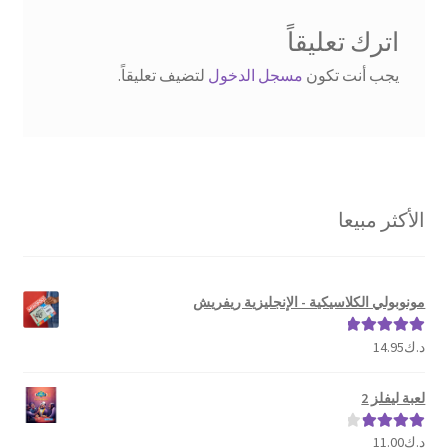
اترك تعليقاً
يجب أنت تكون
مسجل الدخول
لتضيف تعليقاً.
الأكثر مبيعا
مونوبولي الكلاسيكية - الإنجليزية ريفريش
د.ك
14.95
تم التقييم
5.00
من 5
لعبة ليفلز 2
د.ك
11.00
تم التقييم