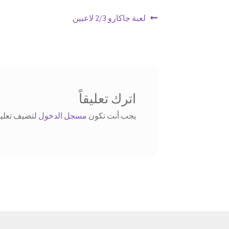
تصفّح
Previous
لعبة جاكارو 2/3 لاعبين
post:
المقالات
اترك تعليقاً
يجب أنت تكون
مسجل الدخول
لتضيف تعليقا