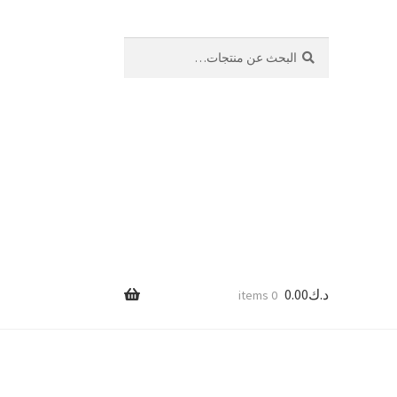
بحث
البحث
عن:
د.ك
0.00
0 items