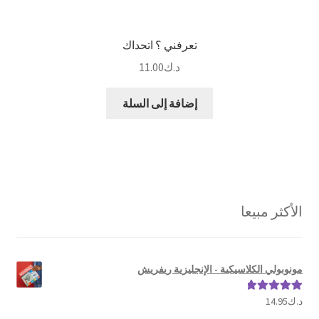
تعرفني ؟ اتحداك
د.ك
11.00
إضافة إلى السلة
الأكثر مبيعا
مونوبولي الكلاسيكية - الإنجليزية ريفريش
د.ك
14.95
تم التقييم
5.00
من 5