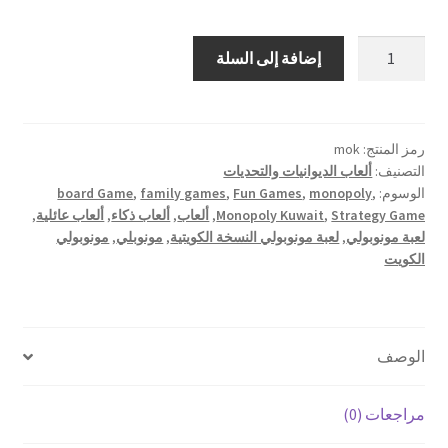
كمية
إضافة إلى السلة
لعبة
مونوبولي
–
النسخة
رمز المنتج:
mok
التصنيف:
ألعاب الديوانيات والتحديات
الكويتية
الوسوم:
,
monopoly
,
Fun Games
,
family games
,
board Game
Strategy Game
,
Monopoly Kuwait
,
ألعاب
,
ألعاب ذكاء
,
ألعاب عائلية
,
لعبة مونوبولي
,
لعبة مونوبولي النسخة الكويتية
,
مونوبلي
,
مونوبولي
الكويت
الوصف
مراجعات (0)