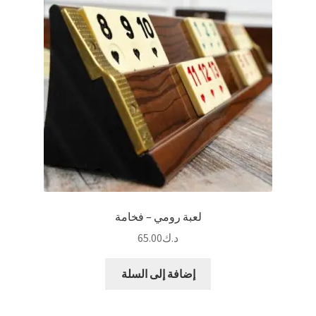
لعبة رومي – فخامة
د.ك
65.00
إضافة إلى السلة