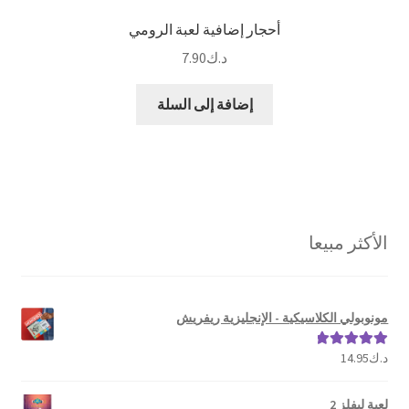
أحجار إضافية لعبة الرومي
د.ك
7.90
إضافة إلى السلة
الأكثر مبيعا
مونوبولي الكلاسيكية - الإنجليزية ريفريش
د.ك
14.95
تم التقييم
5.00
من 5
لعبة ليفلز 2