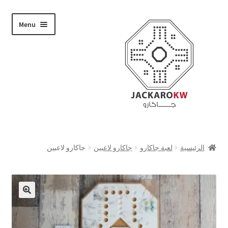
Skip
Skip
Menu
to
to
navigation
content
تسوق
الرئيسية
لعبة جاكارو
جاكارو لاعبين
جاكارو لاعبين
من نحن
حسابي
الدفع