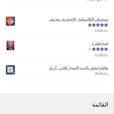
مونوبولي الكلاسيكية - الإنجليزية ريفريش
د.ك
14.95
تم التقييم
5.00
من 5
لعبة ليفلز 2
د.ك
11.00
تم التقييم
4.00
من 5
طاولة انحش يالذيب الاصدار الثاني - أزرق
د.ك
35.00
القائمة