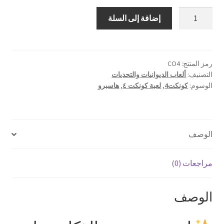
كمية
إضافة إلى السلة
كونكت
4
رمز المنتج:
CO4
التصنيف:
ألعاب الديوانيات والتحديات
الوسوم:
كونكت4
,
لعبة كونكت ٤
,
هاسبرو
الوصف
مراجعات (0)
الوصف