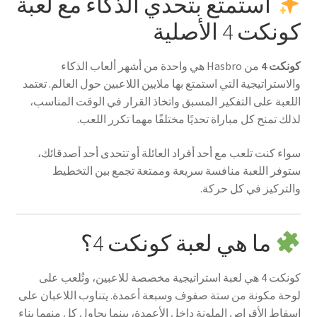
استمتع بتحدي الذكاء مع لعبة
كونكت 4 الأصلية
كونكت 4
من Hasbro هي واحدة من أشهر ألعاب الذكاء
والاستراتيجية التي استمتع بها ملايين اللاعبين حول العالم. تعتمد
اللعبة على التفكير المسبق واتخاذ القرار في الوقت المناسب،
لذلك تمنح كل مباراة تحديًا مختلفًا مهما تكرر اللعب.
سواء كنت تلعب مع أحد أفراد العائلة أو تتحدى أحد أصدقائك،
ستوفر اللعبة منافسة سريعة وممتعة تجمع بين التخطيط
والتركيز في كل حركة.
ما هي لعبة كونكت 4؟
كونكت 4 هي لعبة استراتيجية مخصصة للاعبين، وتُلعب على
لوحة مكونة من ستة صفوف وسبعة أعمدة. يتناوب اللاعبان على
إسقاط الأقراص الملونة داخل الأعمدة، بينما يحاول كل منهما بناء