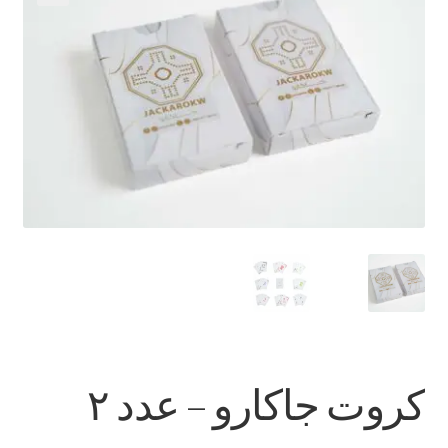
تواصل معنا
Expand
العربية
child
menu
كروت جاكارو – عدد ٢