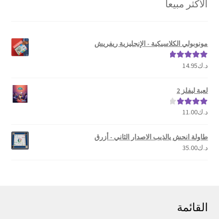
الأكثر مبيعا
مونوبولي الكلاسيكية - الإنجليزية ريفريش
د.ك
14.95
تم التقييم
5.00
من 5
لعبة ليفلز 2
د.ك
11.00
تم التقييم
4.00
من 5
طاولة انحش يالذيب الاصدار الثاني - أزرق
د.ك
35.00
القائمة