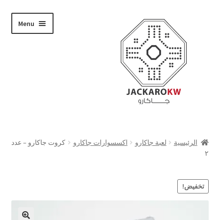
Skip
Skip
Menu
to
to
navigation
content
تسوق
الرئيسية
لعبة جاكارو
اكسسوارات جاكارو
كروت جاكارو – عدد
٢
من نحن
حسابي
تخفيض!
الدفع