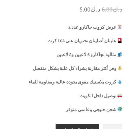
السعر
السعر
د.ك
6.00
د.ك
5.00
الأصلي
الحالي
عرض كروت جاكارو عدد 2
هو:
هو:
د.ك6.00.
د.ك5.00.
علبتان أصليتان تحتويان على 104 كرت
مثالية لجاكارو 6 لاعبين و8 لاعبين
وفر أكثر مقارنة بشراء كل علبة بشكل منفصل
كروت بلاستيك مقوى بجودة عالية ومقاومة للماء
توصيل داخل الكويت
شحن خليجي وعالمي متوفر
كمية