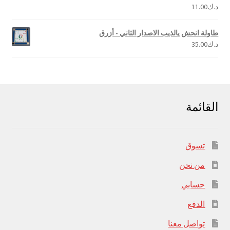
د.ك
11.00
تم التقييم
4.00
من 5
طاولة انحش يالذيب الاصدار الثاني - أزرق
د.ك
35.00
القائمة
تسوق
من نحن
حسابي
الدفع
تواصل معنا