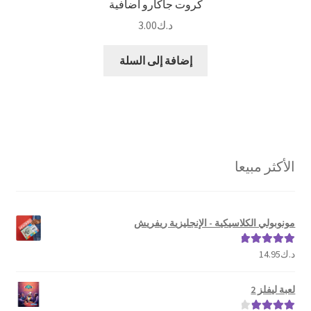
كروت جاكارو اضافية
د.ك
3.00
إضافة إلى السلة
الأكثر مبيعا
مونوبولي الكلاسيكية - الإنجليزية ريفريش
د.ك
14.95
تم التقييم
5.00
من 5
لعبة ليفلز 2