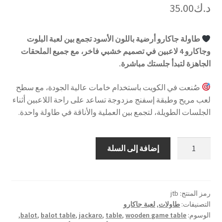
د.ك
35.00
طاولة جاكارو أرضية باللون الأسود تجمع بين لعبة البلوت
وجاكارو 4 لاعبين في تصميم خشبي فاخر، مع جميع الملحقات
الجاهزة لتبدأ جلستك مباشرة.
صُنعت في الكويت باستخدام خامات عالية الجودة، مع سطح
لعب مريح وطبقة إسفنج مزدوجة تساعد على راحة اللاعبين أثناء
الجلسات الطويلة، لتجمع بين العملية والأناقة في طاولة واحدة.
كمية
إضافة إلى السلة
طاولة
بلوت
مع
جاكارو
رمز المنتج:
jtb
التصنيفات:
طاولات
,
لعبة جاكارو
-
الوسوم:
wooden game table
,
table
,
jackaro
,
balot table
,
balot
,
أسود