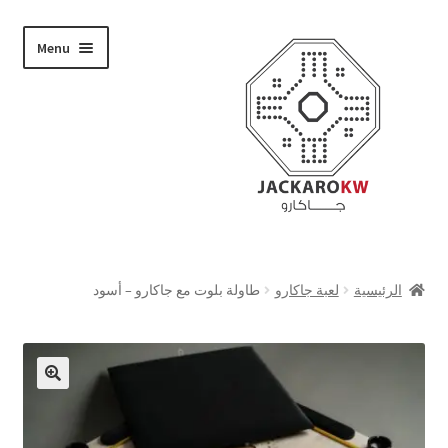
Skip
Skip
Menu
to
to
navigation
content
تسوق
الرئيسية
لعبة جاكارو
طاولة بلوت مع جاكارو – أسود
من نحن
حسابي
الدفع