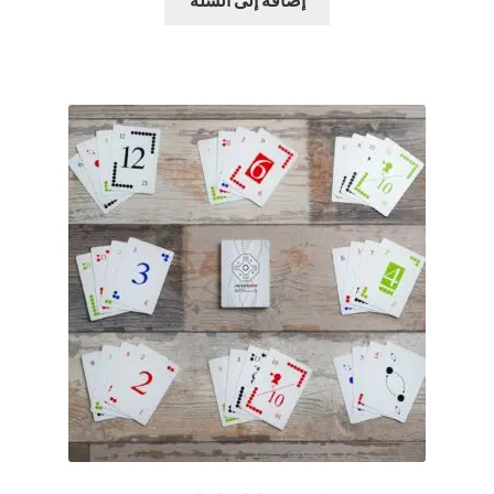
إضافة إلى السلة
د.ك15.00.
د.ك10.00.