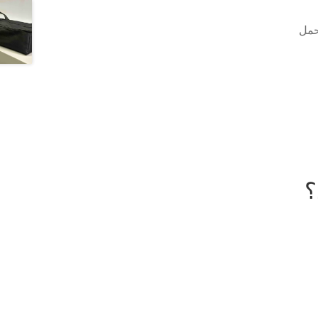
حمل
؟