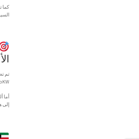
كما ت
السيا
الأ
تم تص
JackaroKW بما في ذلك البلاس
أما أ
إلى ه