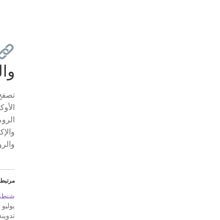
وا
الروم
والإك
والرو
مرتبط
شنطة 
يوليو 11, 2024
تدوينة