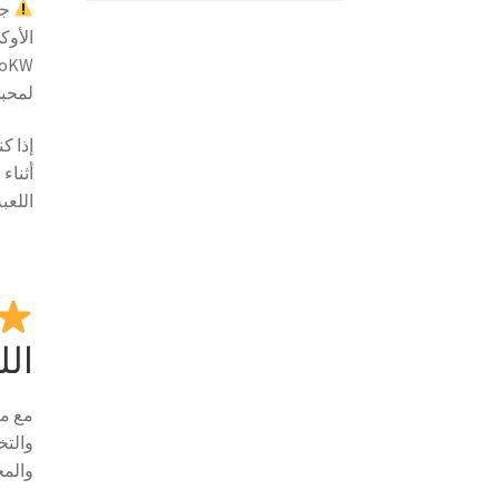
جن
الأوك
لمحبي
إذا ك
أثناء
اللعب
الل
مع مر
والتخ
والمح