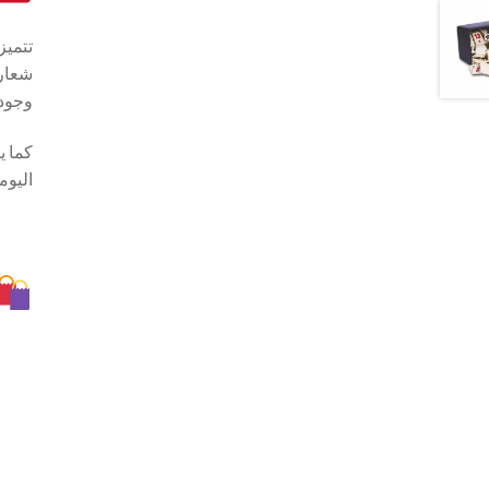
تتميز
وجودة
كما ي
اليوم