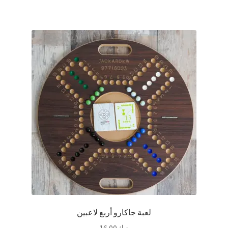
من
الأشكال
المختلفة
لهذا
المنتج.
يمكن
اختيار
الخيارات
على
صفحة
المنتج
لعبة جاكارو أربع لاعبين