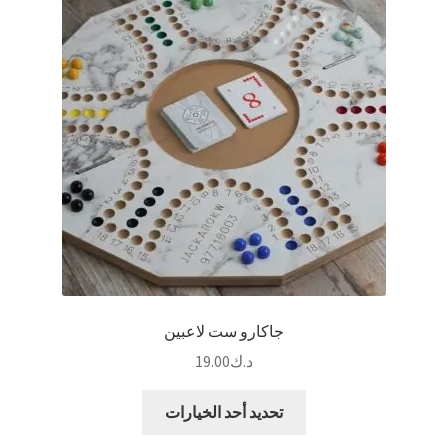
جاكارو ست لاعبين
د.ك
19.00
هناك
تحديد أحد الخيارات
العديد