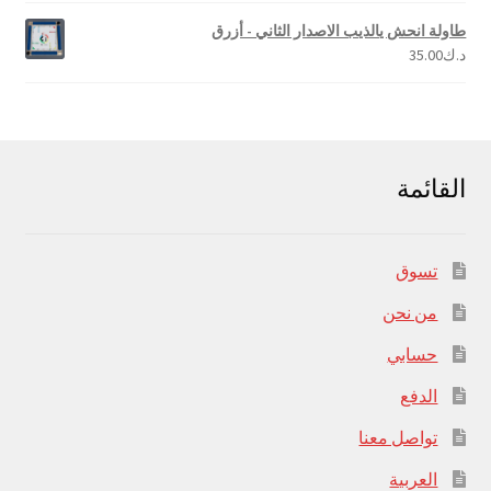
طاولة انحش يالذيب الاصدار الثاني - أزرق
د.ك
35.00
القائمة
تسوق
من نحن
حسابي
الدفع
تواصل معنا
العربية