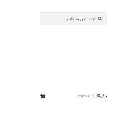
بحث
البحث
عن:
د.ك
0.00
0 items