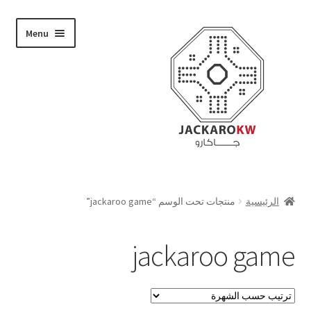
Skip
Skip
Menu
to
to
navigation
content
تسوق
الرئيسية
منتجات تحت الوسم “jackaroo game”
من نحن
jackaroo game
حسابي
الدفع