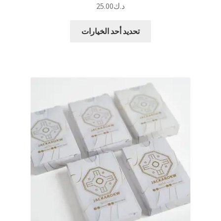
د.ك
25.00
هناك
تحديد أحد الخيارات
العديد
من
الأشكال
المختلفة
لهذا
المنتج.
يمكن
اختيار
الخيارات
على
صفحة
المنتج