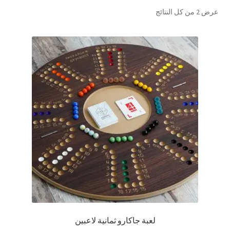
تم
عرض ⁦2⁩ من كل النتائج
تواصل معنا
الفرز
حسب
Expand
العربية
الشهرة
child
menu
لعبة جاكارو ثمانية لاعبين