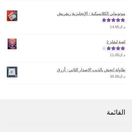
مونوبولي الكلاسيكية - الإنجليزية ريفريش
د.ك
14.95
تم التقييم
5.00
من 5
لعبة ليفلز 2
د.ك
11.00
تم التقييم
4.00
من 5
طاولة انحش يالذيب الاصدار الثاني - أزرق
د.ك
35.00
القائمة