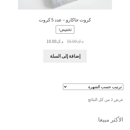
كروت جاكارو – عدد 5 كروت
تخفيض!
السعر
السعر
د.ك
15.00
د.ك
10.00
الأصلي
الحالي
هو:
هو:
إضافة إلى السلة
د.ك15.00.
د.ك10.00.
تم
عرض ⁦2⁩ من كل النتائج
الفرز
حسب
الأكثر مبيعا
الشهرة