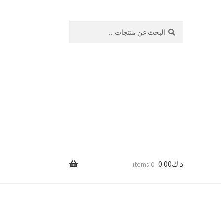
بحث
البحث
عن:
د.ك
0.00
0 items