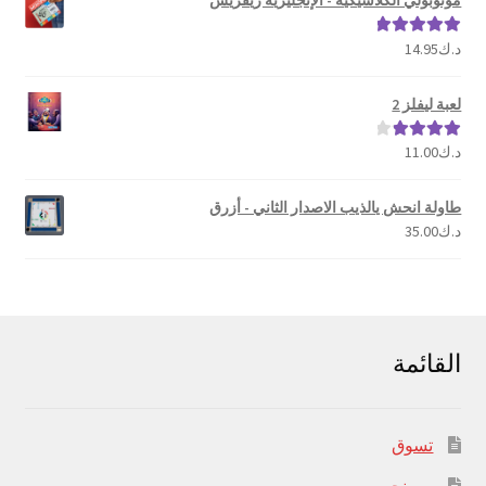
د.ك
14.95
تم التقييم
5.00
من 5
لعبة ليفلز 2
د.ك
11.00
تم التقييم
4.00
من 5
طاولة انحش يالذيب الاصدار الثاني - أزرق
د.ك
35.00
القائمة
تسوق