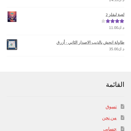
5.00
من 5
لعبة ليفلز 2
د.ك
11.00
تم التقييم
4.00
من 5
طاولة انحش يالذيب الاصدار الثاني - أزرق
د.ك
35.00
القائمة
تسوق
من نحن
حسابي