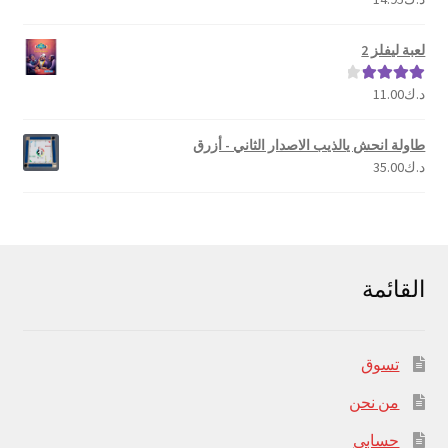
5.00
من 5
لعبة ليفلز 2
د.ك
11.00
تم التقييم
4.00
من 5
طاولة انحش يالذيب الاصدار الثاني - أزرق
د.ك
35.00
القائمة
تسوق
من نحن
حسابي