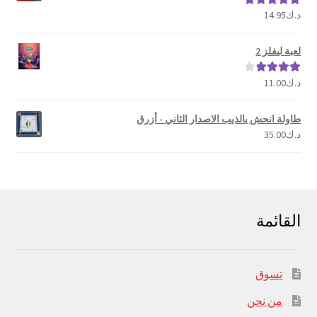
د.ك
14.95
تم التقييم
5.00
من 5
لعبة ليفلز 2
د.ك
11.00
تم التقييم
4.00
من 5
طاولة انحش يالذيب الاصدار الثاني - أزرق
د.ك
35.00
القائمة
تسوق
من نحن