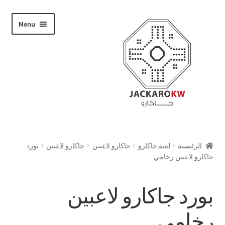
Skip
Skip
Menu
to
to
navigation
content
تسوق
الرئيسية
لعبة جاكارو
جاكارو لاعبين
جاكارو لاعبين
بورد
جاكارو لاعبين رخامي
من نحن
حسابي
بورد جاكارو لاعبين
الدفع
رخامي