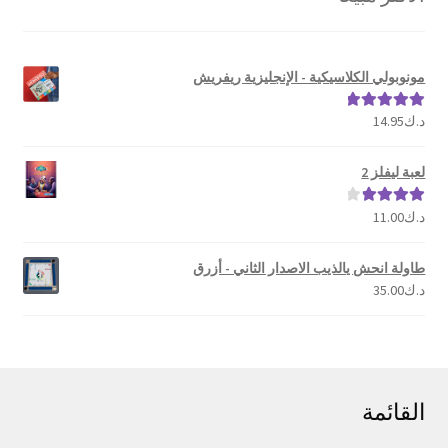
مونوبولي الكلاسيكية - الإنجليزية ريفريش
د.ك
14.95
تم التقييم
5.00
من 5
لعبة ليفلز 2
د.ك
11.00
تم التقييم
4.00
من 5
طاولة انحش يالذيب الاصدار الثاني - أزرق
د.ك
35.00
القائمة