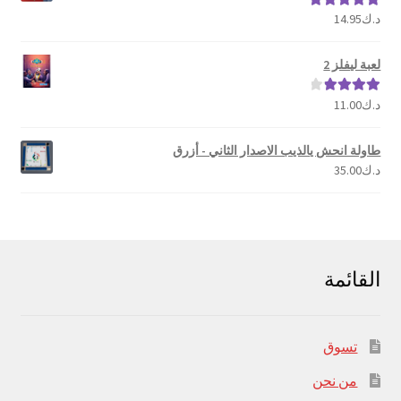
د.ك
14.95
تم التقييم
5.00
من 5
لعبة ليفلز 2
د.ك
11.00
تم التقييم
4.00
من 5
طاولة انحش يالذيب الاصدار الثاني - أزرق
د.ك
35.00
القائمة
تسوق
من نحن