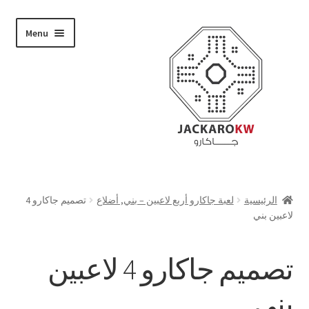
Skip
Skip
Menu
to
to
navigation
content
تسوق
الرئيسية
لعبة جاكارو أربع لاعبين – بني, أضلاع
تصميم جاكارو 4
لاعبين بني
من نحن
حسابي
تصميم جاكارو 4 لاعبين
الدفع
بني