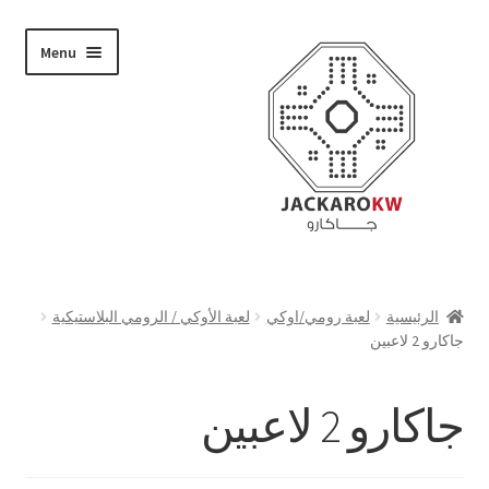
Skip
Skip
Menu
to
to
navigation
content
تسوق
الرئيسية
لعبة رومي/اوكي
لعبة الأوكي / الرومي البلاستيكية
جاكارو 2 لاعبين
من نحن
حسابي
جاكارو 2 لاعبين
الدفع