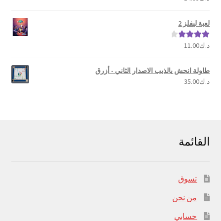
5.00
من 5
لعبة ليفلز 2
د.ك
11.00
تم التقييم
4.00
من 5
طاولة انحش يالذيب الاصدار الثاني - أزرق
د.ك
35.00
القائمة
تسوق
من نحن
حسابي