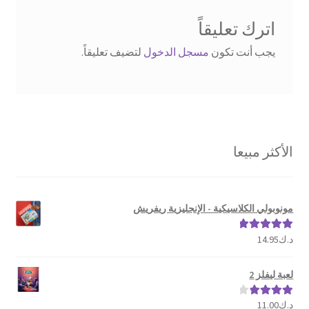
اترك تعليقاً
يجب أنت تكون
مسجل الدخول
لتضيف تعليقاً.
الأكثر مبيعا
مونوبولي الكلاسيكية - الإنجليزية ريفريش
د.ك
14.95
تم التقييم
5.00
من 5
لعبة ليفلز 2
د.ك
11.00
تم التقييم