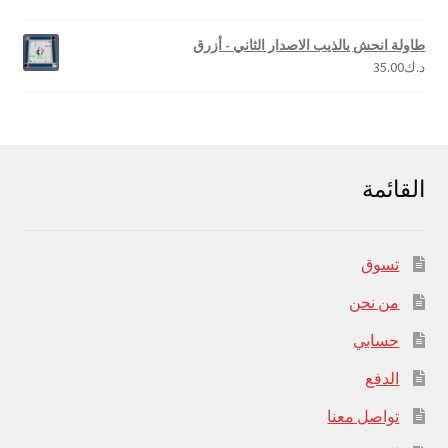
4.00
من 5
طاولة انحش يالذيب الاصدار الثاني - أزرق
د.ك
35.00
القائمة
تسوق
من نحن
حسابي
الدفع
تواصل معنا