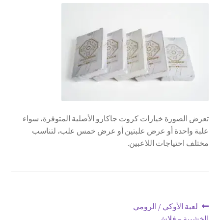
تواصل معنا
Expand
العربية
child
menu
تعرض الصورة خيارات كروت جاكارو الأصلية المتوفرة، سواء
علبة واحدة أو عرض علبتين أو عرض خمس علب، لتناسب
مختلف احتياجات اللاعبين.
تصفّح
Previous
لعبة الأوكي / الرومي
post:
الخشبية – فلاش