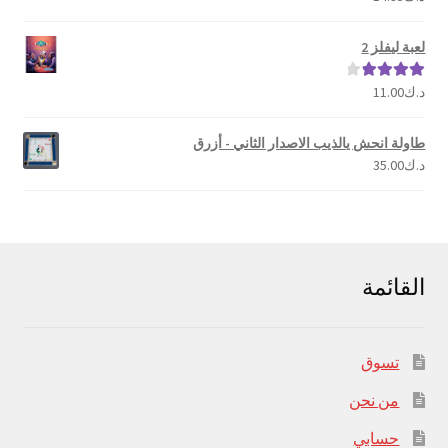
5.00
من 5
لعبة ليفلز 2
د.ك
11.00
تم التقييم
4.00
من 5
طاولة انحش يالذيب الاصدار الثاني - أزرق
د.ك
35.00
القائمة
تسوق
من نحن
حسابي