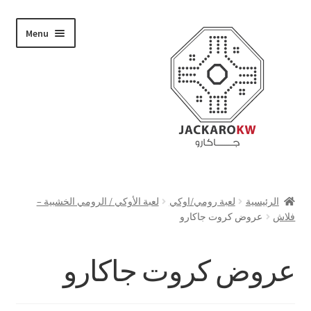
Skip
Skip
Menu
to
to
navigation
content
تسوق
الرئيسية
لعبة رومي/اوكي
لعبة الأوكي / الرومي الخشبية –
فلاش
عروض كروت جاكارو
من نحن
حسابي
عروض كروت جاكارو
الدفع