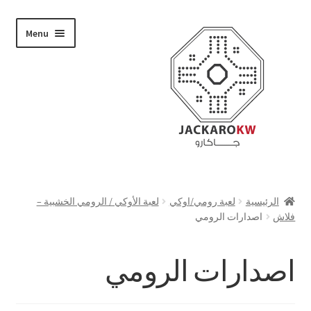
Skip
Skip
Menu
to
to
navigation
content
تسوق
الرئيسية
لعبة رومي/اوكي
لعبة الأوكي / الرومي الخشبية –
فلاش
اصدارات الرومي
من نحن
حسابي
اصدارات الرومي
الدفع