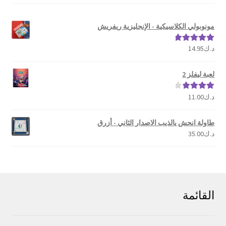
مونوبولي الكلاسيكية - الإنجليزية ريفريش
د.ك
14.95
تم التقييم
5.00
من 5
لعبة ليفلز 2
د.ك
11.00
تم التقييم
4.00
من 5
طاولة انحش يالذيب الاصدار الثاني - أزرق
د.ك
35.00
القائمة