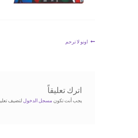
تصفّح
Previous
اونو لا ترحم
post:
المقالات
اترك تعليقاً
يجب أنت تكون
مسجل الدخول
لتضيف تعليقا