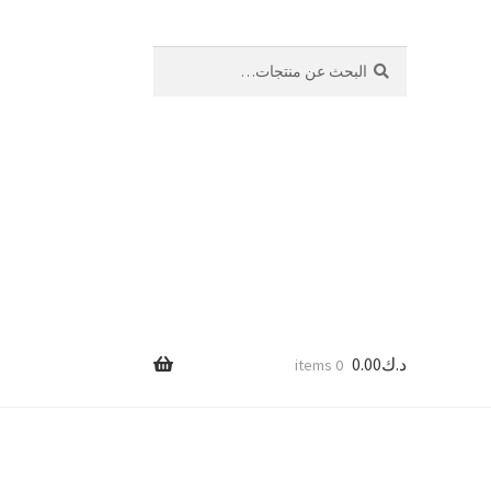
بحث
البحث
عن:
د.ك
0.00
0 items