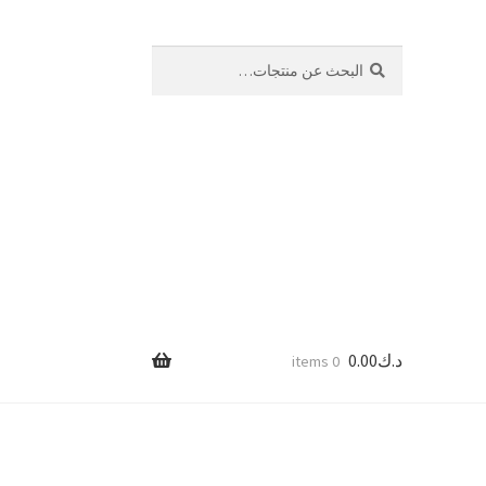
بحث
البحث
عن:
د.ك
0.00
0 items