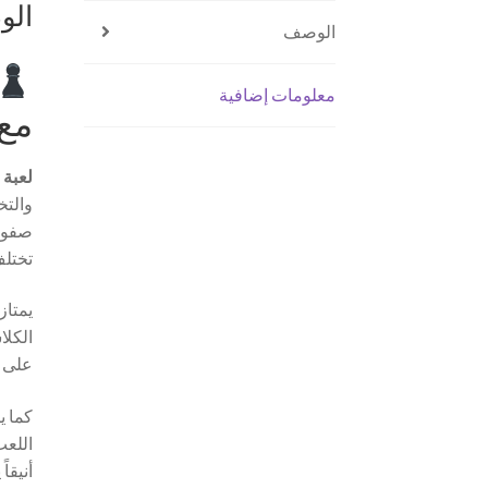
ال
الوصف
معلومات إضافية
مع 
لعبة 
والتخ
صفوف 
تختلف
يمتاز
الكلا
على ل
كما ي
اللعب
أنيقاً