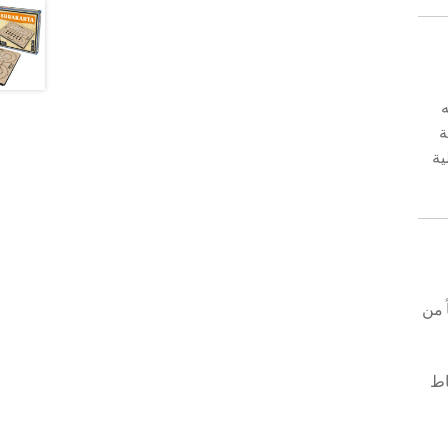
ة
ية
 من
اط