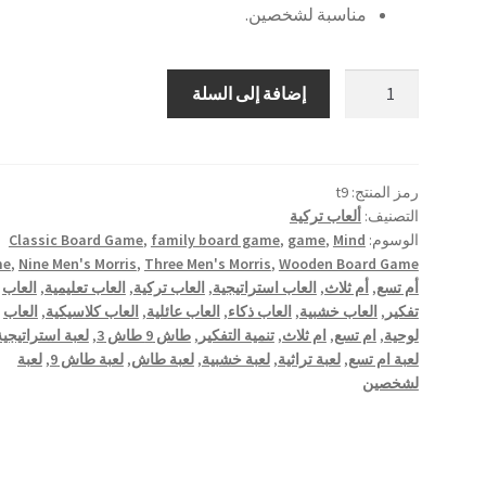
مناسبة لشخصين.
كمية
إضافة إلى السلة
لعبة
ام
تسع
رمز المنتج:
t9
التصنيف:
ألعاب تركية
الوسوم:
Mind
,
game
,
family board game
,
Classic Board Game
me
,
Nine Men's Morris
,
Three Men's Morris
,
Wooden Board Game
أم تسع
,
أم ثلاث
,
العاب استراتيجية
,
العاب تركية
,
العاب تعليمية
,
العاب
تفكير
,
العاب خشبية
,
العاب ذكاء
,
العاب عائلية
,
العاب كلاسيكية
,
العاب
لوحية
,
ام تسع
,
ام ثلاث
,
تنمية التفكير
,
طاش 9 طاش 3
,
لعبة استراتيجية
لعبة ام تسع
,
لعبة تراثية
,
لعبة خشبية
,
لعبة طاش
,
لعبة طاش 9
,
لعبة
لشخصين