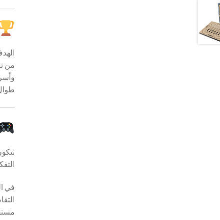
الهد
من تن
وأسر 
طوال 
تتكو
التفك
في ال
التقا
مستقي