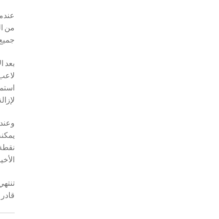
عندما
من ال
جميع
بعد ا
لاعب 
استمر
لإزال
وعندم
يمكنه
نقطة 
الأخير
تنتهي
قادر 