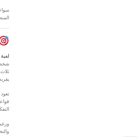
سواء 
المنط
لعبة 
شخصي
ثلاث 
يقربه
تعود 
قواعد
التفك
ورغم 
والتخ