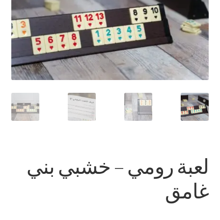
تواصل معنا
Expand
العربية
child
menu
لعبة رومي – خشبي بني
غامق