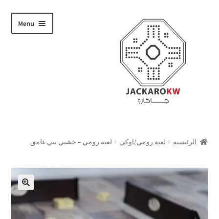
Skip
Skip
Menu
to
to
navigation
content
تسوق
الرئيسية
لعبة رومي/اوكي
لعبة رومي – خشبي بني غامق
من نحن
حسابي
الدفع