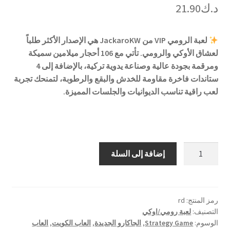
د.ك
21.90
لعبة الرومي VIP من JackaroKW هي الإصدار الأكثر طلباً
لعشاق الأوكي والرومي. تأتي مع 106 أحجار ميلامين سميكة
ومرقمة بجودة عالية وصناعة يدوية تركية، بالإضافة إلى 4
ستاندات فاخرة مقاومة للخدش والبقع والرطوبة، لتمنحك تجربة
لعب راقية تناسب الديوانيات والجلسات المميزة.
كمية
إضافة إلى السلة
لعبة
رومي
-
خشبي
رمز المنتج:
rd
التصنيف:
لعبة رومي/اوكي
بني
الوسوم:
Strategy Game
,
الجاكارو الجديدة
,
العاب الكويت
,
العاب
غامق