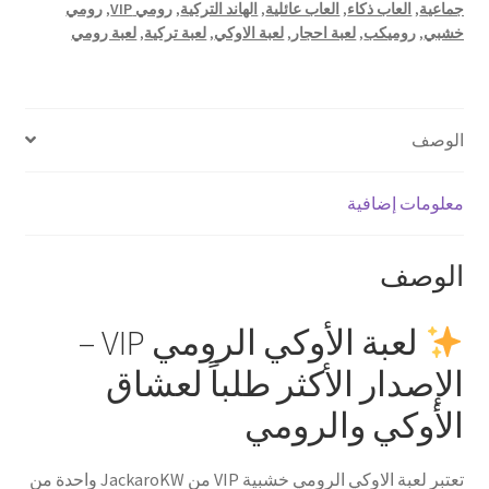
جماعية
,
العاب ذكاء
,
العاب عائلية
,
الهاند التركية
,
رومي VIP
,
رومي
خشبي
,
روميكب
,
لعبة احجار
,
لعبة الاوكي
,
لعبة تركية
,
لعبة رومي
الوصف
معلومات إضافية
الوصف
لعبة الأوكي الرومي VIP –
الإصدار الأكثر طلباً لعشاق
الأوكي والرومي
تعتبر لعبة الاوكي الرومي خشبية VIP من JackaroKW واحدة من