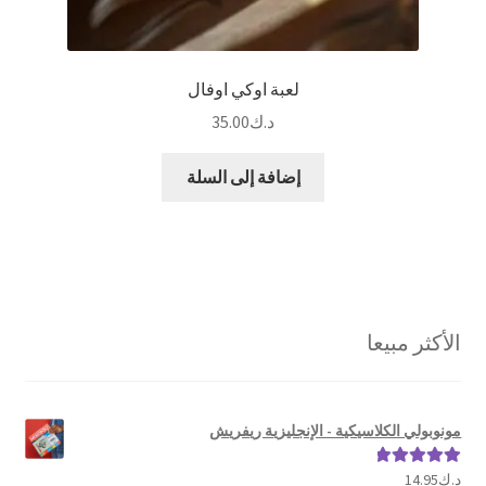
لعبة اوكي اوفال
د.ك
35.00
إضافة إلى السلة
الأكثر مبيعا
مونوبولي الكلاسيكية - الإنجليزية ريفريش
د.ك
14.95
تم التقييم