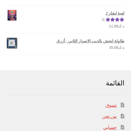
5.00
من 5
لعبة ليفلز 2
د.ك
11.00
تم التقييم
4.00
من 5
طاولة انحش يالذيب الاصدار الثاني - أزرق
د.ك
35.00
القائمة
تسوق
من نحن
حسابي