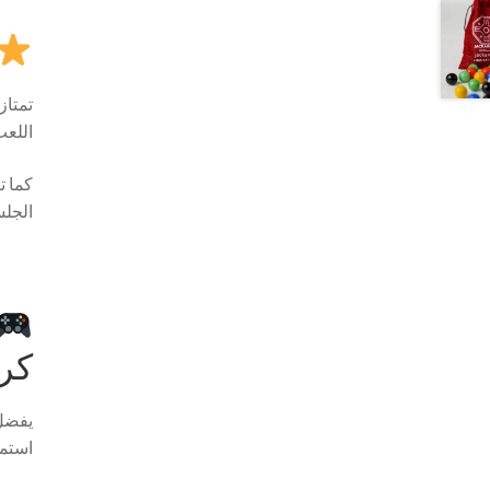
تمتاز
اللعب
كما ت
الجلس
كرو
يفضل 
استمر