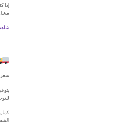
إذا ك
مشاهد
شاهد 
سعر علب
يتوفر
للتوص
كما ي
الشحن