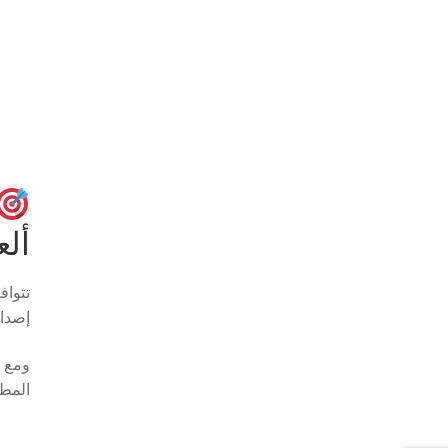
ألع
تتواف
إصدار لاعبين أو 2/3 
المطل