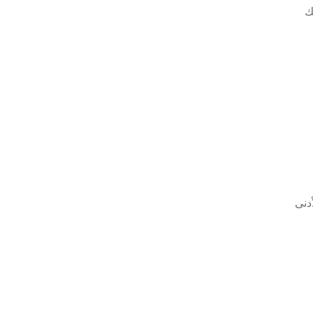
ك
دنى