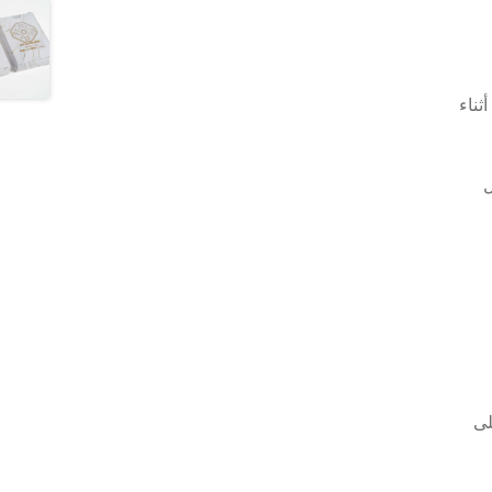
ثناء
ل
لى