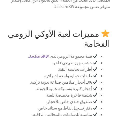
المفضل لدى العديد من العملاء الذين يبحثون عن أفضل إصدار
متوفر ضمن مجموعة JackaroKW.
مميزات لعبة الأوكي الرومي
الفخامة
قمة مجموعة الرومي لدى
JackaroKW
.
خشب جوز طبيعي فاخر.
أطراف نحاسية أنيقة.
طبقات حماية ولمعة احترافية.
106 أحجار ميلامين صناعة يدوية تركية.
أحجار كبيرة وسميكة عالية الجودة.
شنطة فاخرة مخصصة للعبة.
صندوق جلدي خاص للأحجار.
دفتر تسجيل نقاط مع ستاند خاص.
مناسبة للديوانيات والمجالس الراقية.