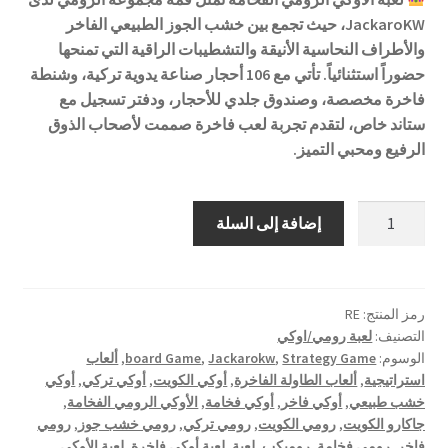
JackaroKW، حيث تجمع بين خشب الجوز الطبيعي الفاخر
والأطراف النحاسية الأنيقة والتشطيبات الراقية التي تمنحها
حضوراً استثنائياً. تأتي مع 106 أحجار صناعة يدوية تركية، وشنطة
فاخرة مخصصة، وصندوق جلدي للأحجار، ودفتر تسجيل مع
ستاند خاص، لتقدم تجربة لعب فاخرة صممت لأصحاب الذوق
الرفيع ومحبي التميز.
كمية
إضافة إلى السلة
لعبة
رومي
-
فخامة
رمز المنتج:
RE
التصنيف:
لعبة رومي/اوكي
الوسوم:
Strategy Game
,
Jackarokw
,
board Game
,
ألعاب
استراتيجية
,
ألعاب الطاولة الفاخرة
,
أوكي الكويت
,
أوكي تركي
,
أوكي
خشب طبيعي
,
أوكي فاخر
,
أوكي فخامة
,
الأوكي الرومي الفخامة
,
جاكارو الكويت
,
رومي الكويت
,
رومي تركي
,
رومي خشب جوز
,
رومي
فاخر
,
رومي فخامة
,
روميكب
,
لعبة
,
لعبة أوكي فاخرة
,
لعبة الأوكي