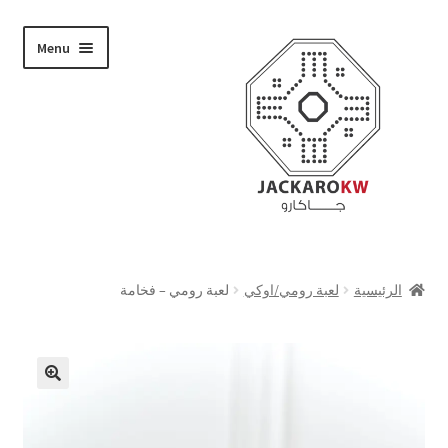
Skip
Skip
Menu
to
to
navigation
content
تسوق
الرئيسية
لعبة رومي/اوكي
لعبة رومي – فخامة
من نحن
حسابي
الدفع