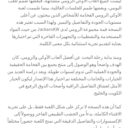
ليست جميع ألعاب الأوكي الرومي متشابهة، فبعضها صُمم للعب
اليومي، وبعضها صُمم للجلسات العائلية، بينما صُممت لعبة
الأوكي الرومي الفخامة للأشخاص الذين يبحثون عن أعلى
مستويات الجودة والتفاصيل والتميز. ولهذا السبب تعتبر هذه
النسخة قمة مجموعة الرومي لدى JackaroKW من حيث المواد
المستخدمة والتشطيبات والتجهيزات الفاخرة التي تم اختيارها
بعناية لتقديم تجربة استثنائية بكل معنى الكلمة.
ومنذ بداية رحلة البحث عن أفضل ألعاب الأوكي والرومي، كان
الهدف واضحاً وهو الوصول إلى منتج يجمع بين الفخامة الحقيقية
والجودة العملية التي تدوم لسنوات طويلة. وبعد دراسة العديد من
الخيارات والخامات المختلفة تم اختيار هذا الإصدار ليكون الخيار
الأمثل لعشاق التفاصيل الراقية وأصحاب الذوق الرفيع في
الكويت والخليج.
كما أن هذه النسخة لا تركز على شكل اللعبة فقط، بل على تجربة
الاقتناء الكاملة، بدءاً من الخشب الطبيعي الفاخر ووصولاً إلى
الإكسسوارات والتفاصيل الدقيقة التي تمنح اللعبة حضوراً مختلفاً
عن أي إصدار آخر.