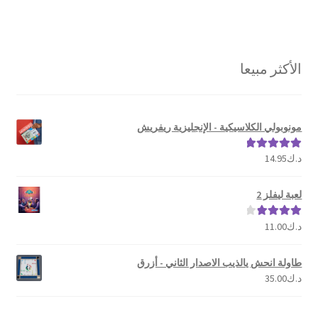
الأكثر مبيعا
مونوبولي الكلاسيكية - الإنجليزية ريفريش
د.ك
14.95
تم التقييم
5.00
من 5
لعبة ليفلز 2
د.ك
11.00
تم التقييم
4.00
من 5
طاولة انحش يالذيب الاصدار الثاني - أزرق
د.ك
35.00