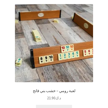
لعبة رومي – خشب بني فاتح
د.ك
21.90