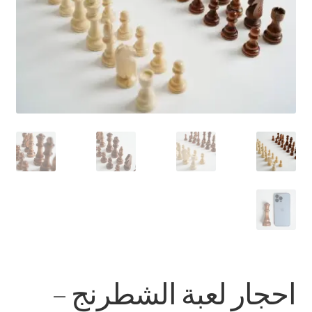
تواصل معنا
Expand
العربية
child
menu
احجار لعبة الشطرنج –