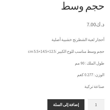
حجم وسط
د.ك
7.00
أحجار لعبة الشطرنج خشبية أصلية
حجم وسط مناسب للوح الكبير :12.5×14.5×5.5 cm
طول الملك : 90 مم
الوزن : 0.277 كغم
صناعة تركية
كمية
إضافة إلى السلة
احجار