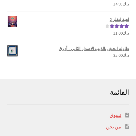
د.ك
14.95
تم التقييم
5.00
من 5
لعبة ليفلز 2
د.ك
11.00
تم التقييم
4.00
من 5
طاولة انحش يالذيب الاصدار الثاني - أزرق
د.ك
35.00
القائمة
تسوق
من نحن