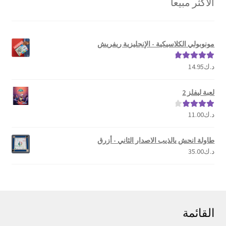
الأكثر مبيعا
مونوبولي الكلاسيكية - الإنجليزية ريفريش
د.ك
14.95
تم التقييم
5.00
من 5
لعبة ليفلز 2
د.ك
11.00
تم التقييم
4.00
من 5
طاولة انحش يالذيب الاصدار الثاني - أزرق
د.ك
35.00
القائمة