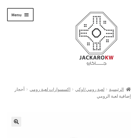
Skip
Skip
Menu
to
to
navigation
content
تسوق
الرئيسية
لعبة رومي/اوكي
اكسسوارات لعبة رومي
أحجار
إضافية لعبة الرومي
من نحن
حسابي
الدفع