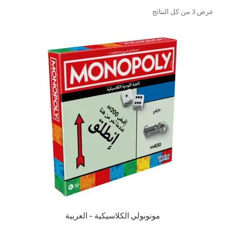
تم
عرض ⁦3⁩ من كل النتائج
تواصل معنا
الفرز
حسب
Expand
العربية
الشهرة
child
menu
مونوبولي الكلاسيكية – العربية