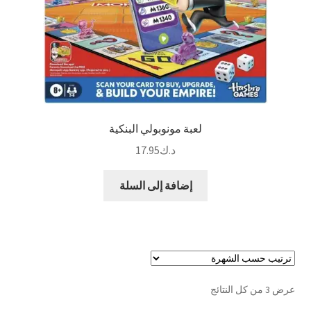
لعبة مونوبولي البنكية
د.ك
17.95
إضافة إلى السلة
تم
عرض ⁦3⁩ من كل النتائج
الفرز