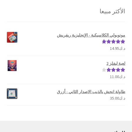
حسب
الأكثر مبيعا
الشهرة
مونوبولي الكلاسيكية - الإنجليزية ريفريش
د.ك
14.95
تم التقييم
5.00
من 5
لعبة ليفلز 2
د.ك
11.00
تم التقييم
4.00
من 5
طاولة انحش يالذيب الاصدار الثاني - أزرق
د.ك
35.00