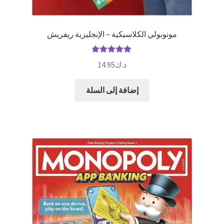
مونوبولي الكلاسيكية – الإنجليزية ريفريش
تم التقييم
د.ك
14.95
5.00
من 5
إضافة إلى السلة