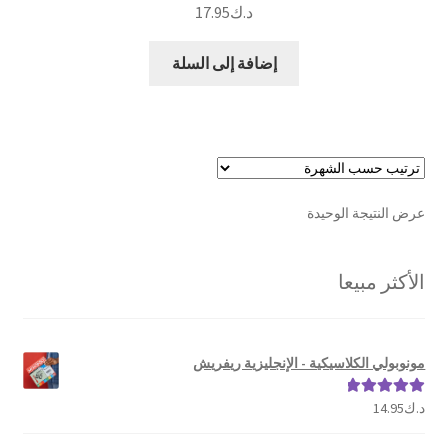
د.ك
17.95
إضافة إلى السلة
عرض النتيجة الوحيدة
الأكثر مبيعا
مونوبولي الكلاسيكية - الإنجليزية ريفريش
د.ك
14.95
تم التقييم
5.00
من 5