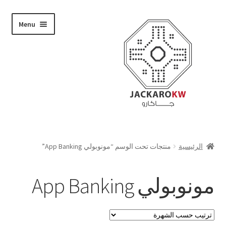
Skip
Skip
Menu
to
to
navigation
content
تسوق
الرئيسية
منتجات تحت الوسم “مونوبولي App Banking”
من نحن
مونوبولي App Banking
حسابي
الدفع