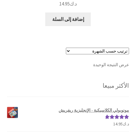
د.ك
14.95
إضافة إلى السلة
عرض النتيجة الوحيدة
الأكثر مبيعا
مونوبولي الكلاسيكية - الإنجليزية ريفريش
د.ك
14.95
تم التقييم
5.00
من 5