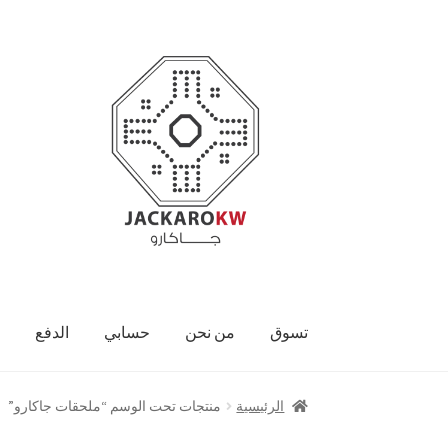
Skip
Skip
to
to
navigation
content
تسوق
من نحن
حسابي
الدفع
الرئيسية
منتجات تحت الوسم “ملحقات جاكارو”