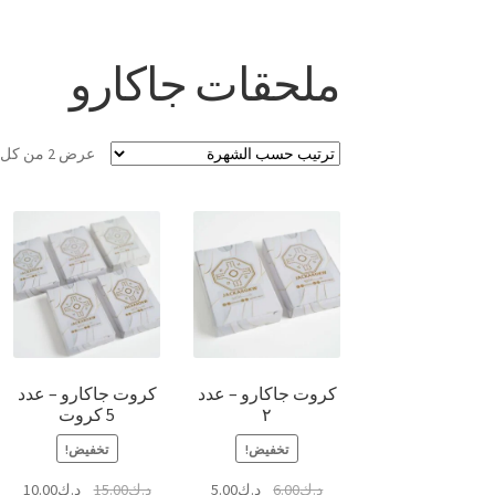
ملحقات جاكارو
عرض ⁦2⁩ من كل النتائج
كروت جاكارو – عدد
كروت جاكارو – عدد
٢
5 كروت
تخفيض!
تخفيض!
السعر
السعر
السعر
السع
د.ك
6.00
د.ك
5.00
د.ك
15.00
د.ك
10.00