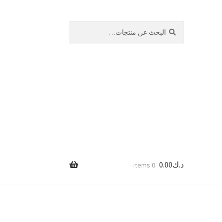
بحث
البحث
عن:
د.ك
0.00
0 items