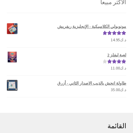
الأكثر مبيعا
الشهرة
مونوبولي الكلاسيكية - الإنجليزية ريفريش
د.ك
14.95
تم التقييم
5.00
من 5
لعبة ليفلز 2
د.ك
11.00
تم التقييم
4.00
من 5
طاولة انحش يالذيب الاصدار الثاني - أزرق
د.ك
35.00
القائمة