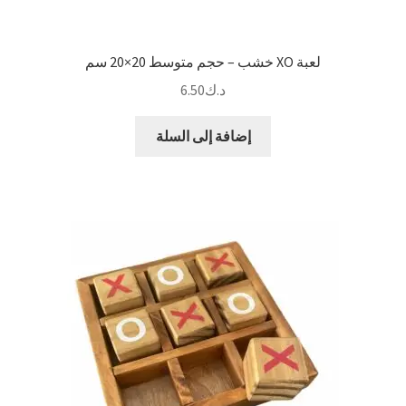
لعبة XO خشب – حجم متوسط 20×20 سم
د.ك
6.50
إضافة إلى السلة