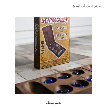
تم
عرض ⁦3⁩ من كل النتائج
تواصل معنا
الفرز
حسب
Expand
العربية
الشهرة
child
menu
لعبة منقلة