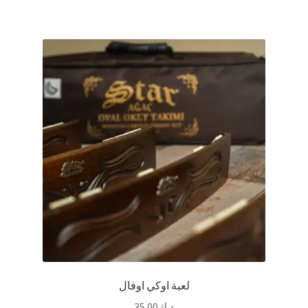
لعبة اوكي اوفال
د.ك
35.00