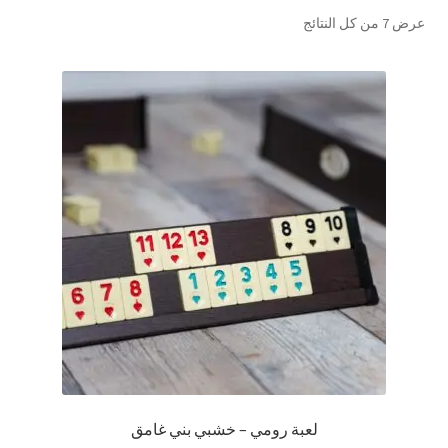
تم
عرض ⁦7⁩ من كل النتائج
تواصل معنا
الفرز
حسب
Expand
العربية
الشهرة
child
menu
لعبة رومي – خشبي بني غامق