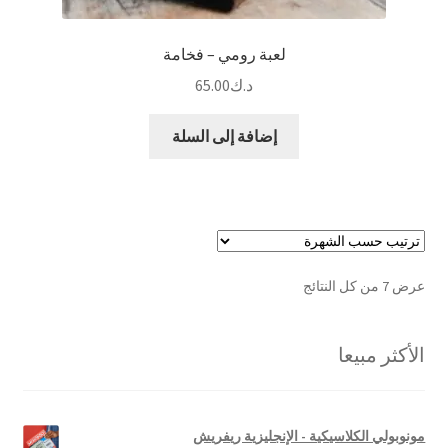
لعبة رومي – فخامة
د.ك
65.00
إضافة إلى السلة
تم
عرض ⁦7⁩ من كل النتائج
الفرز
حسب
الأكثر مبيعا
الشهرة
مونوبولي الكلاسيكية - الإنجليزية ريفريش