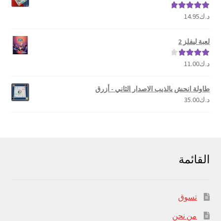
د.ك
14.95
تم التقييم
5.00
من 5
لعبة ليفلز 2
د.ك
11.00
تم التقييم
4.00
من 5
طاولة انحش يالذيب الاصدار الثاني - أزرق
د.ك
35.00
القائمة
تسوق
من نحن