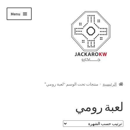
Skip
Skip
Menu
to
to
navigation
content
تسوق
الرئيسية
منتجات تحت الوسم “لعبة رومي”
من نحن
لعبة رومي
حسابي
الدفع