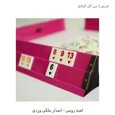
تم
عرض ⁦2⁩ من كل النتائج
تواصل معنا
الفرز
حسب
Expand
العربية
الشهرة
child
menu
لعبة رومي – اصدار ملكي وردي