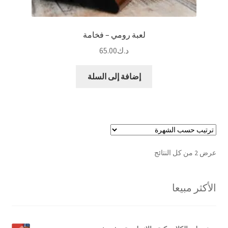
لعبة رومي – فخامة
د.ك
65.00
إضافة إلى السلة
تم
عرض ⁦2⁩ من كل النتائج
الفرز
حسب
الأكثر مبيعا
الشهرة