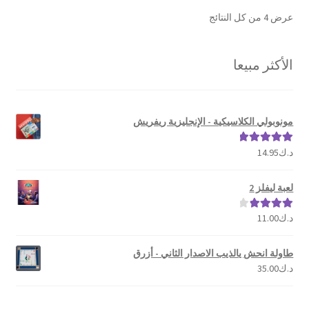
تم
عرض ⁦4⁩ من كل النتائج
الفرز
حسب
الأكثر مبيعا
الشهرة
مونوبولي الكلاسيكية - الإنجليزية ريفريش
د.ك
14.95
تم التقييم
5.00
من 5
لعبة ليفلز 2
د.ك
11.00
تم التقييم
4.00
من 5
طاولة انحش يالذيب الاصدار الثاني - أزرق
د.ك
35.00