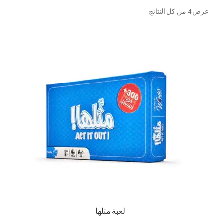
تم
عرض ⁦4⁩ من كل النتائج
تواصل معنا
الفرز
حسب
Expand
العربية
الشهرة
child
menu
لعبة مثلها