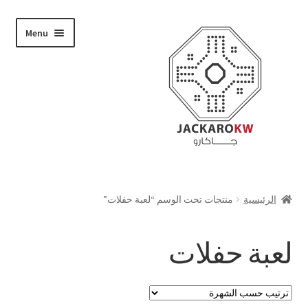
Skip
Skip
Menu
to
to
navigation
content
تسوق
الرئيسية
منتجات تحت الوسم “لعبة حفلات”
من نحن
لعبة حفلات
حسابي
الدفع