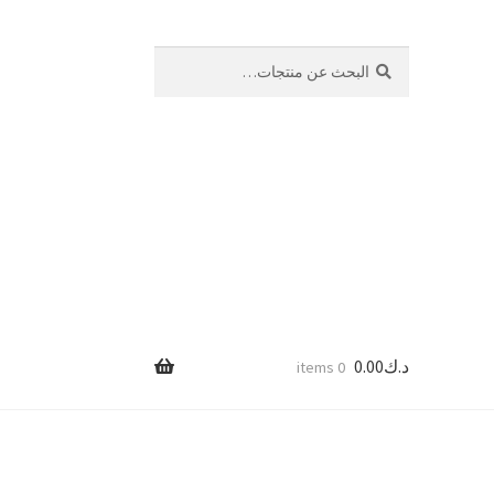
بحث
البحث
عن:
د.ك
0.00
0 items