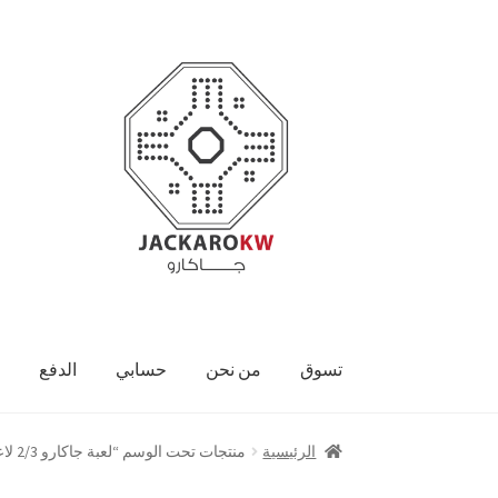
Skip
Skip
to
to
navigation
content
تسوق
من نحن
حسابي
الدفع
الرئيسية
منتجات تحت الوسم “لعبة جاكارو 2/3 لاعبين”