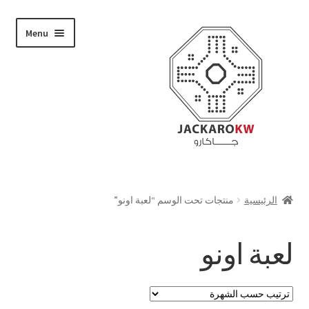
Skip
Skip
Menu
to
to
navigation
content
تسوق
الرئيسية
منتجات تحت الوسم “لعبة اونو”
من نحن
لعبة اونو
حسابي
الدفع