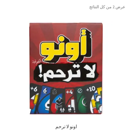
تم
عرض ⁦2⁩ من كل النتائج
تواصل معنا
الفرز
حسب
Expand
العربية
الشهرة
child
menu
اونو لا ترحم