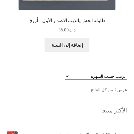
طاولة انحش يالذيب الاصدار الأول – أزرق
د.ك
35.00
إضافة إلى السلة
تم
عرض ⁦2⁩ من كل النتائج
الفرز
حسب
الأكثر مبيعا
الشهرة