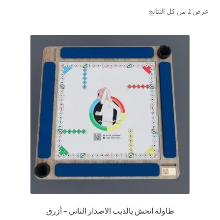
تم
عرض ⁦2⁩ من كل النتائج
تواصل معنا
الفرز
حسب
Expand
العربية
الشهرة
child
menu
طاولة انحش يالذيب الاصدار الثاني – أزرق