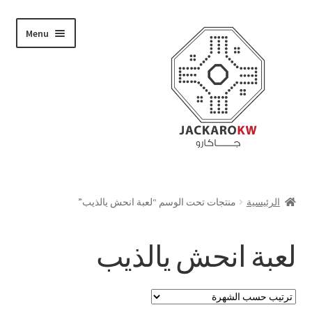
Skip
Skip
Menu
to
to
navigation
content
تسوق
الرئيسية
منتجات تحت الوسم “لعبة انحش يالذيب”
من نحن
لعبة انحش يالذيب
حسابي
الدفع