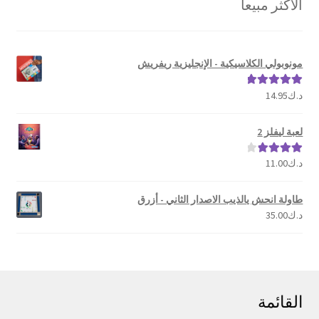
الخيارات
الأكثر مبيعا
الشهرة
على
صفحة
المنتج
مونوبولي الكلاسيكية - الإنجليزية ريفريش
د.ك
14.95
تم التقييم
5.00
من 5
لعبة ليفلز 2
د.ك
11.00
تم التقييم
4.00
من 5
طاولة انحش يالذيب الاصدار الثاني - أزرق
د.ك
35.00
القائمة