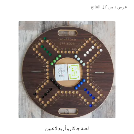
تم
عرض ⁦3⁩ من كل النتائج
تواصل معنا
الفرز
حسب
Expand
العربية
الشهرة
child
menu
لعبة جاكارو أربع لاعبين