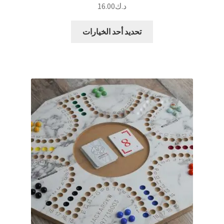
د.ك
16.00
هناك
تحديد أحد الخيارات
العديد
من
الأشكال
المختلفة
لهذا
المنتج.
يمكن
اختيار
الخيارات
على
صفحة
المنتج