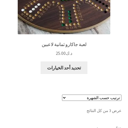
لعبة جاكارو ثمانية لاعبين
د.ك
25.00
هناك
تحديد أحد الخيارات
العديد
من
الأشكال
المختلفة
لهذا
المنتج.
تم
عرض ⁦3⁩ من كل النتائج
يمكن
الفرز
اختيار
حسب