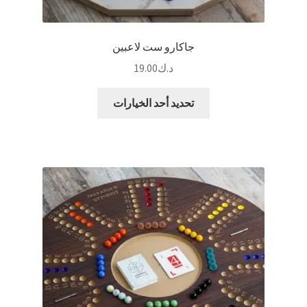
جاكارو ست لاعبين
د.ك
19.00
هناك
تحديد أحد الخيارات
العديد
من
الأشكال
المختلفة
لهذا
المنتج.
يمكن
اختيار
الخيارات
على
صفحة
المنتج