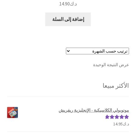
د.ك
14.90
إضافة إلى السلة
عرض النتيجة الوحيدة
الأكثر مبيعا
مونوبولي الكلاسيكية - الإنجليزية ريفريش
د.ك
14.95
تم التقييم
5.00
من 5