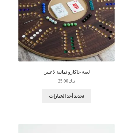
الخيارات
على
صفحة
المنتج
لعبة جاكارو ثمانية لاعبين
د.ك
25.00
هناك
تحديد أحد الخيارات
العديد
من
الأشكال
المختلفة
لهذا