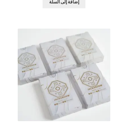
هو:
هو:
إضافة إلى السلة
د.ك6.00.
د.ك5.00.