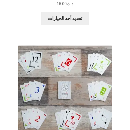
د.ك
16.00
هناك
تحديد أحد الخيارات
العديد
من
الأشكال
المختلفة
لهذا
المنتج.
يمكن
اختيار
الخيارات
على
صفحة
المنتج