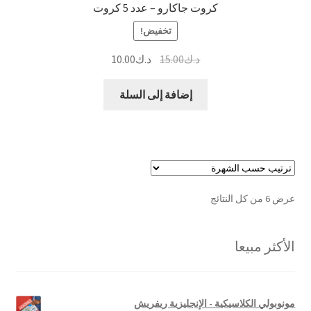
كروت جاكارو – عدد 5 كروت
تخفيض!
السعر
السعر
د.ك
15.00
د.ك
10.00
الأصلي
الحالي
هو:
هو:
إضافة إلى السلة
د.ك15.00.
د.ك10.00.
تم
عرض ⁦6⁩ من كل النتائج
الفرز
حسب
الأكثر مبيعا
الشهرة
مونوبولي الكلاسيكية - الإنجليزية ريفريش