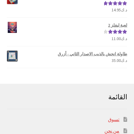
د.ك
14.95
تم التقييم
5.00
من 5
لعبة ليفلز 2
د.ك
11.00
تم التقييم
4.00
من 5
طاولة انحش يالذيب الاصدار الثاني - أزرق
د.ك
35.00
القائمة
تسوق
من نحن