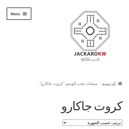
Skip
Skip
Menu
to
to
navigation
content
تسوق
الرئيسية
منتجات تحت الوسم “كروت جاكارو”
من نحن
كروت جاكارو
حسابي
الدفع