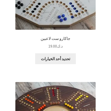
جاكارو ست لاعبين
د.ك
19.00
هناك
تحديد أحد الخيارات
العديد
من
الأشكال
المختلفة
لهذا
المنتج.
يمكن
اختيار