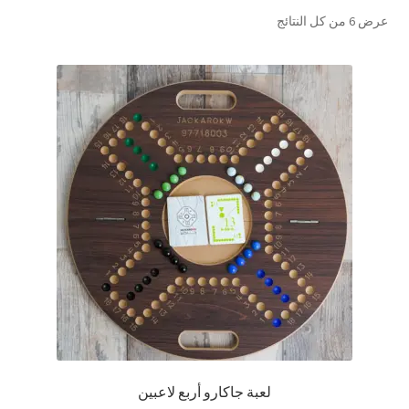
تم
عرض ⁦6⁩ من كل النتائج
تواصل معنا
الفرز
حسب
Expand
العربية
الشهرة
child
menu
لعبة جاكارو أربع لاعبين