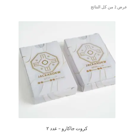
تم
عرض ⁦2⁩ من كل النتائج
تواصل معنا
الفرز
حسب
Expand
العربية
الشهرة
child
menu
كروت جاكارو – عدد ٢