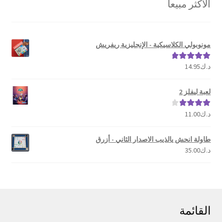
الأكثر مبيعا
الشهرة
مونوبولي الكلاسيكية - الإنجليزية ريفريش
د.ك
14.95
تم التقييم
5.00
من 5
لعبة ليفلز 2
د.ك
11.00
تم التقييم
4.00
من 5
طاولة انحش يالذيب الاصدار الثاني - أزرق
د.ك
35.00
القائمة