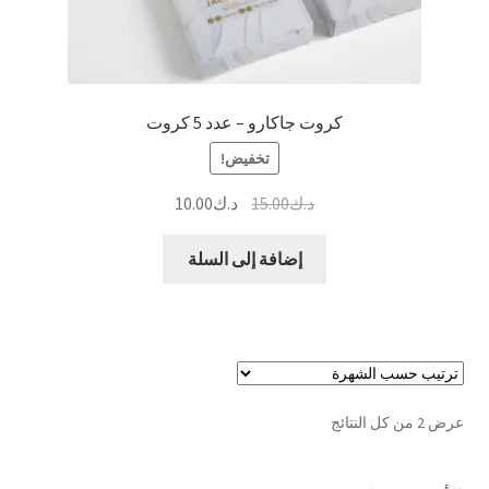
كروت جاكارو – عدد 5 كروت
تخفيض!
السعر
السعر
د.ك
15.00
د.ك
10.00
الأصلي
الحالي
هو:
هو:
إضافة إلى السلة
د.ك15.00.
د.ك10.00.
تم
عرض ⁦2⁩ من كل النتائج
الفرز
حسب