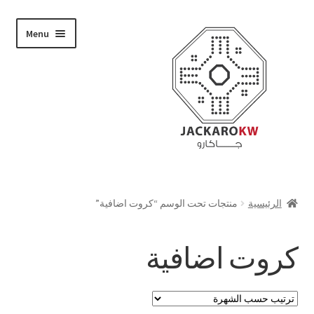
Skip
Skip
Menu
to
to
navigation
content
تسوق
الرئيسية
منتجات تحت الوسم “كروت اضافية”
من نحن
كروت اضافية
حسابي
الدفع