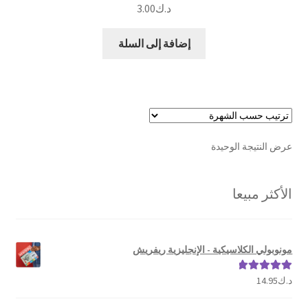
د.ك
3.00
إضافة إلى السلة
عرض النتيجة الوحيدة
الأكثر مبيعا
مونوبولي الكلاسيكية - الإنجليزية ريفريش
د.ك
14.95
تم التقييم
5.00
من 5