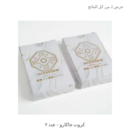
تم
عرض ⁦2⁩ من كل النتائج
تواصل معنا
الفرز
حسب
Expand
العربية
الشهرة
child
menu
كروت جاكارو – عدد ٢