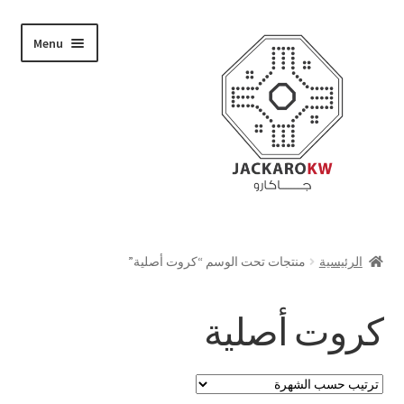
Skip
Skip
Menu
to
to
navigation
content
تسوق
الرئيسية
منتجات تحت الوسم “كروت أصلية”
من نحن
كروت أصلية
حسابي
الدفع