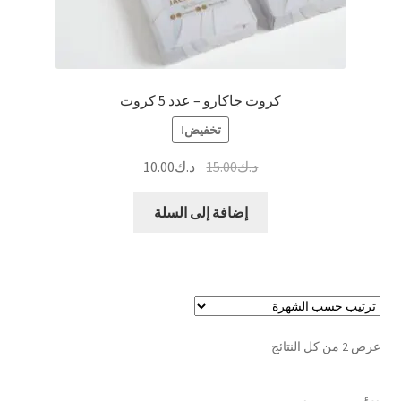
كروت جاكارو – عدد 5 كروت
تخفيض!
السعر
السعر
د.ك
15.00
د.ك
10.00
الأصلي
الحالي
هو:
هو:
إضافة إلى السلة
د.ك15.00.
د.ك10.00.
تم
عرض ⁦2⁩ من كل النتائج
الفرز
حسب