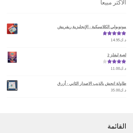
الأكثر مبيعا
الشهرة
مونوبولي الكلاسيكية - الإنجليزية ريفريش
د.ك
14.95
تم التقييم
5.00
من 5
لعبة ليفلز 2
د.ك
11.00
تم التقييم
4.00
من 5
طاولة انحش يالذيب الاصدار الثاني - أزرق
د.ك
35.00
القائمة